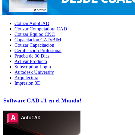
Cotizar AutoCAD
Cotizar Computadora CAD
Cotizar Equipo CNC
Capacitacion CAD/BIM
Cotizar Capacitacion
Certificacion Profesional
Prueba de 30 Dias
Activar Producto
Subscription Login
Autodesk University
Arquitectura
Impresion 3D
Software CAD #1 en el Mundo!